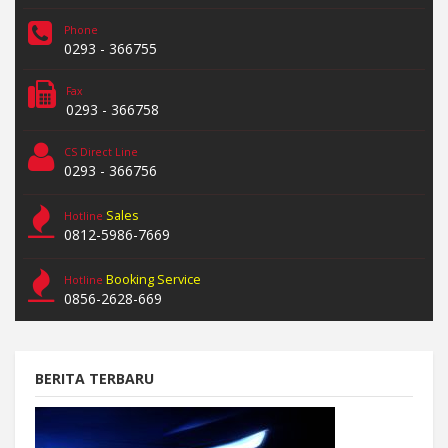
Phone
0293 - 366755
Fax
0293 - 366758
CS Direct Line
0293 - 366756
Sales
Hotline
0812-5986-7669
Booking Service
Hotline
0856-2628-669
BERITA TERBARU